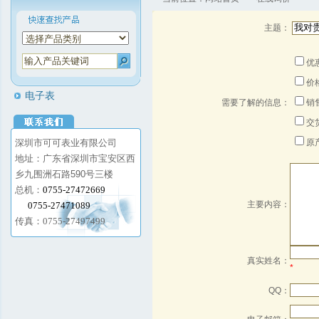
主题：
优
价
电子表
需要了解的信息：
销
交
深圳市可可表业有限公司
原
地址：广东省深圳市宝安区西
乡九围洲石路590号三楼
总机：
0755-27472669
主要内容：
0755-27471089
传真：
0755-27497499
真实姓名：
*
QQ：