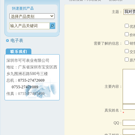
主题：
优
价
电子表
需要了解的信息：
销
交
深圳市可可表业有限公司
原
地址：广东省深圳市宝安区西
乡九围洲石路590号三楼
总机：
0755-27472669
主要内容：
0755-27471089
传真：
0755-27497499
真实姓名：
*
QQ：